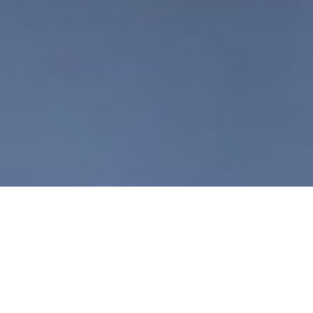
Tudo o que espoliámos à
“geração sem remuneração”