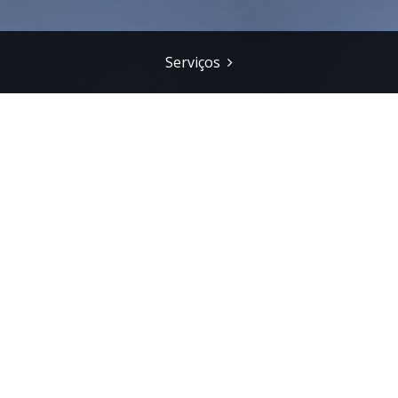
Serviços
link
s em estado de ruina, muitos deles nas aldeias.
trial foram o mote para o despovoamento,
população rural.
dade mostra-nos hoje que uma parte significativa