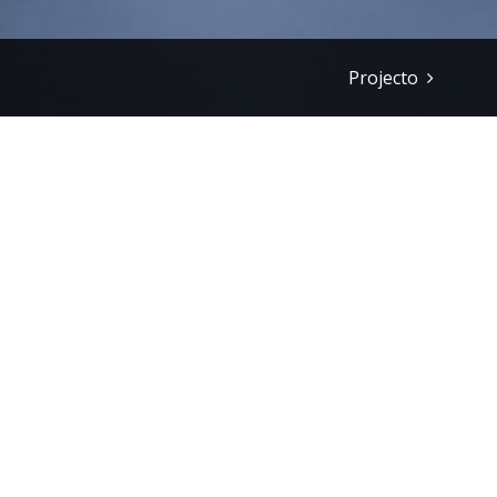
Projecto
e-Villages
Fri, Apr 30 2021 06:48
|
Perma
Portugal tem um milhão de imóvei
A emigração e a revolução indus
promovendo a ascensão social da 
Passaram seis décadas, e a reali