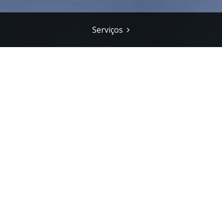
Serviços
cidades, no futuro, apenas acessí
lvimento Regional
,
Sustentabilidade
|
Permalink
s e médias cidades serão locais
qualidade mas apenas acessíveis aos mais
 de uma conferência internacional de
na na Universidade do Algarve.
sora Teresa Noronha, coordenadora do
spaço e as Organizações da Universidade