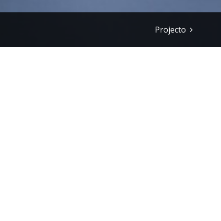
Projecto
Pequenas e médias 
abastados
Sat, Dec 6 2008 10:58
|
Desenvo
"
Faro, 05 Dez (Lusa) - As pequena
privilegiados no futuro pela sua 
abastados, segundo as conclusões
dois dias que decorreu esta sema
No final dos trabalhos, a Profes
Centro de Investigação sobre o E